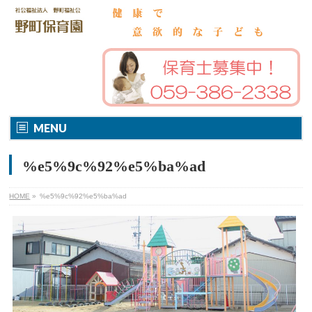
MENU
%e5%9c%92%e5%ba%ad
HOME
»
%e5%9c%92%e5%ba%ad